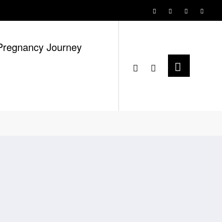
Pregnancy Journey
Home
2016
May