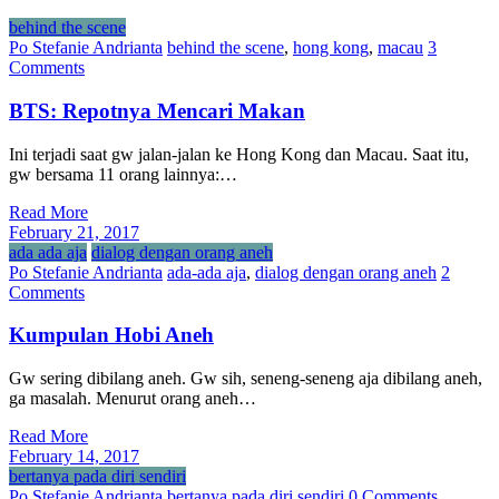
behind the scene
Po Stefanie Andrianta
behind the scene
,
hong kong
,
macau
3
Comments
BTS: Repotnya Mencari Makan
Ini terjadi saat gw jalan-jalan ke Hong Kong dan Macau. Saat itu,
gw bersama 11 orang lainnya:…
Read More
February 21, 2017
ada ada aja
dialog dengan orang aneh
Po Stefanie Andrianta
ada-ada aja
,
dialog dengan orang aneh
2
Comments
Kumpulan Hobi Aneh
Gw sering dibilang aneh. Gw sih, seneng-seneng aja dibilang aneh,
ga masalah. Menurut orang aneh…
Read More
February 14, 2017
bertanya pada diri sendiri
Po Stefanie Andrianta
bertanya pada diri sendiri
0 Comments