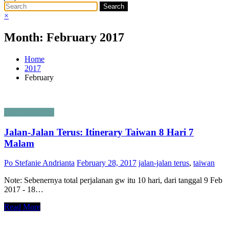
×
Month: February 2017
Home
2017
February
jalan jalan terus
Jalan-Jalan Terus: Itinerary Taiwan 8 Hari 7
Malam
Po Stefanie Andrianta
February 28, 2017
jalan-jalan terus
,
taiwan
Note: Sebenernya total perjalanan gw itu 10 hari, dari tanggal 9 Feb
2017 - 18…
Read More