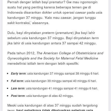
Pernah denger istilah bayi prematur? Gw mau ngomongin
suatu hal yang penting karena beberapa temen gw di
Indonesia disarankan dokter untuk operasi
caesar
pada usia
kandungan 37 minggu. ‘Kalo mau
caesar
, jangan tunggu
sakit kontraksi,’ alasannya.
Dulu, bayi dinyatakan
preterm
(
premature
) jika bayi lahir
sebelum usia kandungan 37 minggu. Bayi dinyatakan
term
jika lahir di usia kandungan antara 37 sampai 42 minggu.
Pada tahun 2012,
The American College of Obstetricians and
Gynecologists and the Society for Maternal Fetal Medicine
meredefinisi istilah
term
dengan lebih spesifik:
: usia kandungan 37 minggu sampai 38 minggu 6 hari.
Early term
: usia kandungan 39 minggu sampai 40 minggu 6 hari.
Full term
: usia kandungan 41 minggu sampai 41 minggu 6 hari.
Late term
: usia kandungan di atas 42 minggu.
Post term
Meski usia kandungan di atas 37 minggu sudah tergolong
term
,
bayi sebaiknya tidak dikeluarkan sebelum usia