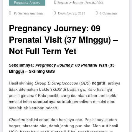
,
Pregnancy Journey
Pregnancy Journey
Prenatal Visit
Po Stefanie Andrianta
December 25, 2021
0 Comments
Pregnancy Journey: 09
Prenatal Visit (37 Minggu) –
Not Full Term Yet
Sebelumnya:
Pregnancy Journey: 08 Prenatal Visit
(35
Minggu) – Skrining GBS
Hasil skrining
Group B Streptococcus
(
GBS
)
negatif
, artinya
tidak ditemukan bakteri
GBS
di badan gw. Kalo hasilnya
positif gimana? Kalo positif, sang ibu akan diberi antibiotik
melalui infus
secepatnya setelah
persalinan dimulai atau
setelah air ketuban pecah.
Checkup
kali ini cepet dan hasilnya oke. Posisi bayi sudah
bagus, plasenta oke, detak jantung pun oke. Menurut hasil
USG
, berat bayi udah di atas 2,5 kg, sudah termasuk ke