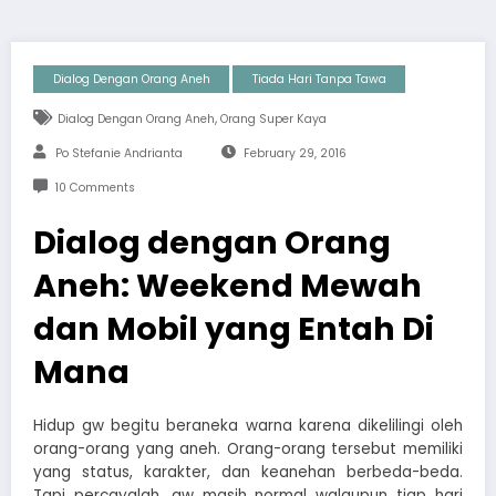
Dialog Dengan Orang Aneh
Tiada Hari Tanpa Tawa
,
Dialog Dengan Orang Aneh
Orang Super Kaya
Po Stefanie Andrianta
February 29, 2016
10 Comments
Dialog dengan Orang
Aneh: Weekend Mewah
dan Mobil yang Entah Di
Mana
Hidup gw begitu beraneka warna karena dikelilingi oleh
orang-orang yang aneh. Orang-orang tersebut memiliki
yang status, karakter, dan keanehan berbeda-beda.
Tapi percayalah, gw masih normal walaupun tiap hari