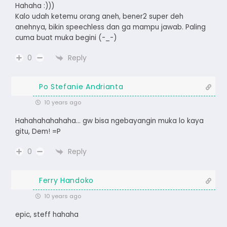
Hahaha :)))
Kalo udah ketemu orang aneh, bener2 super deh
anehnya, bikin speechless dan ga mampu jawab. Paling
cuma buat muka begini (-_-)
Reply
0
Po Stefanie Andrianta
10 years ago
Hahahahahahaha… gw bisa ngebayangin muka lo kaya
gitu, Dem! =P
Reply
0
Ferry Handoko
10 years ago
epic, steff hahaha