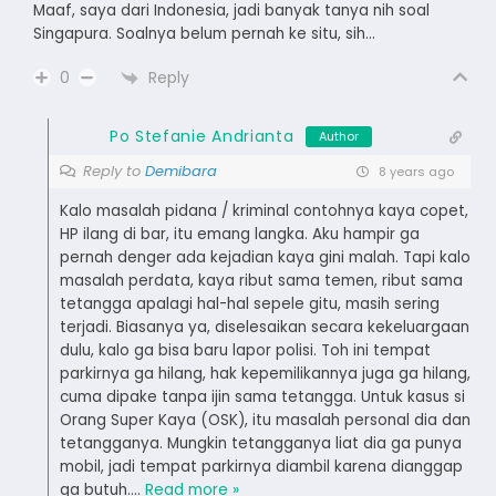
Maaf, saya dari Indonesia, jadi banyak tanya nih soal
Singapura. Soalnya belum pernah ke situ, sih…
Reply
0
Po Stefanie Andrianta
Author
Reply to
Demibara
8 years ago
Kalo masalah pidana / kriminal contohnya kaya copet,
HP ilang di bar, itu emang langka. Aku hampir ga
pernah denger ada kejadian kaya gini malah. Tapi kalo
masalah perdata, kaya ribut sama temen, ribut sama
tetangga apalagi hal-hal sepele gitu, masih sering
terjadi. Biasanya ya, diselesaikan secara kekeluargaan
dulu, kalo ga bisa baru lapor polisi. Toh ini tempat
parkirnya ga hilang, hak kepemilikannya juga ga hilang,
cuma dipake tanpa ijin sama tetangga. Untuk kasus si
Orang Super Kaya (OSK), itu masalah personal dia dan
tetangganya. Mungkin tetangganya liat dia ga punya
mobil, jadi tempat parkirnya diambil karena dianggap
ga butuh.
…
Read more »