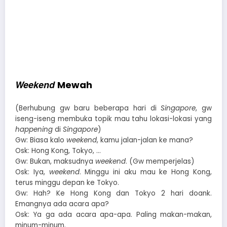
Weekend
Mewah
(Berhubung gw baru beberapa hari di
Singapore
, gw
iseng-iseng membuka topik mau tahu lokasi-lokasi yang
happening
di
Singapore
)
Gw: Biasa kalo
weekend
, kamu jalan-jalan ke mana?
Osk: Hong Kong, Tokyo, …
Gw: Bukan, maksudnya
weekend
. (Gw memperjelas)
Osk: Iya,
weekend
. Minggu ini aku mau ke Hong Kong,
terus minggu depan ke Tokyo.
Gw: Hah? Ke Hong Kong dan Tokyo 2 hari doank.
Emangnya ada acara apa?
Osk: Ya ga ada acara apa-apa. Paling makan-makan,
minum-minum.