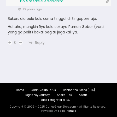
Po Stefanie Andrianta
10 years ago
Bukan, dia bule kok, cuma tinggal di Singapore aja.
Hahaha, mungkin Ryu kalo sekaya Paman Gober (versi
yang ga pelit) bakal begitu juga kali ya.
Reply
0
Home
Jalan-Jalan Terus
Behind the Scene [BTS]
Pregnancy Journey
Aneka Tips
About
Jasa Fotografer di SG
Copyright © 2009 - 2025 CoffeeBreakStory.com - All Rights Reserved. |
Powered By
SpiceThemes