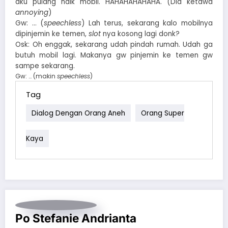
aku pulang naik mobil. HAHAHAHAHAHA. (Dia ketawa
annoying
)
Gw: … (
speechless
) Lah terus, sekarang kalo mobilnya
dipinjemin ke temen,
slot
nya kosong lagi donk?
Osk: Oh enggak, sekarang udah pindah rumah. Udah ga
butuh mobil lagi. Makanya gw pinjemin ke temen gw
sampe sekarang.
Gw: … (makin
speechless
)
Tag
Dialog Dengan Orang Aneh
Orang Super
Kaya
Po Stefanie Andrianta