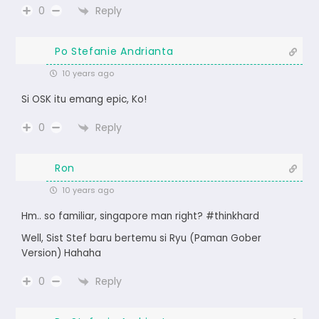
Reply
0
Po Stefanie Andrianta
10 years ago
Si OSK itu emang epic, Ko!
Reply
0
Ron
10 years ago
Hm.. so familiar, singapore man right? #thinkhard
Well, Sist Stef baru bertemu si Ryu (Paman Gober
Version) Hahaha
Reply
0