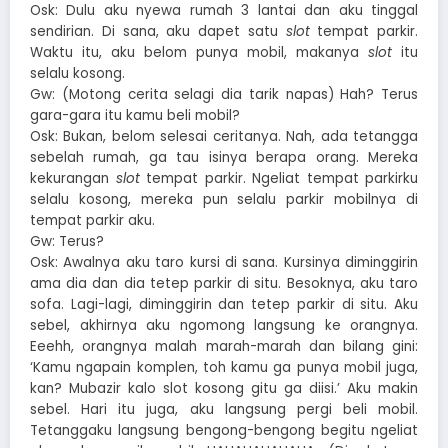
Osk: Dulu aku nyewa rumah 3 lantai dan aku tinggal
sendirian. Di sana, aku dapet satu
slot
tempat parkir.
Waktu itu, aku belom punya mobil, makanya
slot
itu
selalu kosong.
Gw: (Motong cerita selagi dia tarik napas) Hah? Terus
gara-gara itu kamu beli mobil?
Osk: Bukan, belom selesai ceritanya. Nah, ada tetangga
sebelah rumah, ga tau isinya berapa orang. Mereka
kekurangan
slot
tempat parkir. Ngeliat tempat parkirku
selalu kosong, mereka pun selalu parkir mobilnya di
tempat parkir aku.
Gw: Terus?
Osk: Awalnya aku taro kursi di sana. Kursinya diminggirin
ama dia dan dia tetep parkir di situ. Besoknya, aku taro
sofa. Lagi-lagi, diminggirin dan tetep parkir di situ. Aku
sebel, akhirnya aku ngomong langsung ke orangnya.
Eeehh, orangnya malah marah-marah dan bilang gini:
‘Kamu ngapain komplen, toh kamu ga punya mobil juga,
kan? Mubazir kalo slot kosong gitu ga diisi.’ Aku makin
sebel. Hari itu juga, aku langsung pergi beli mobil.
Tetanggaku langsung bengong-bengong begitu ngeliat