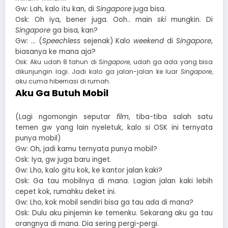
Gw: Lah, kalo itu kan, di
Singapore
juga bisa.
Osk: Oh iya, bener juga. Ooh.. main
ski
mungkin. Di
Singapore
ga bisa, kan?
Gw: … (
Speechless
sejenak) Kalo
weekend
di
Singapore
,
biasanya ke mana aja?
Osk: Aku udah 8 tahun di
Singapore
, udah ga ada yang bisa
dikunjungin lagi. Jadi kalo ga jalan-jalan ke luar
Singapore
,
aku cuma hibernasi di rumah.
Aku Ga Butuh Mobil
(Lagi ngomongin seputar
film
, tiba-tiba salah satu
temen gw yang lain nyeletuk, kalo si OSK ini ternyata
punya mobil)
Gw: Oh, jadi kamu ternyata punya mobil?
Osk: Iya, gw juga baru inget.
Gw: Lho, kalo gitu kok, ke kantor jalan kaki?
Osk: Ga tau mobilnya di mana. Lagian jalan kaki lebih
cepet kok, rumahku deket ini.
Gw: Lho, kok mobil sendiri bisa ga tau ada di mana?
Osk: Dulu aku pinjemin ke temenku. Sekarang aku ga tau
orangnya di mana. Dia sering pergi-pergi.