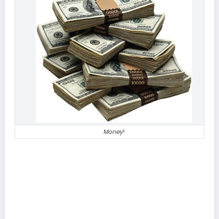
Money
!