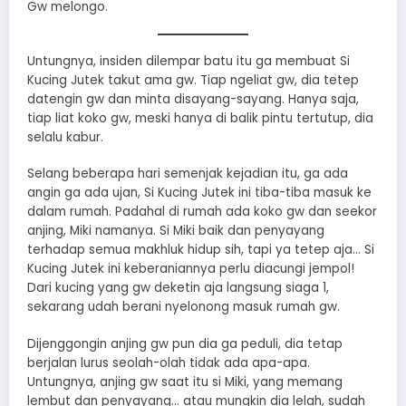
Gw melongo.
Untungnya, insiden dilempar batu itu ga membuat Si
Kucing Jutek takut ama gw. Tiap ngeliat gw, dia tetep
datengin gw dan minta disayang-sayang. Hanya saja,
tiap liat koko gw, meski hanya di balik pintu tertutup, dia
selalu kabur.
Selang beberapa hari semenjak kejadian itu, ga ada
angin ga ada ujan, Si Kucing Jutek ini tiba-tiba masuk ke
dalam rumah. Padahal di rumah ada koko gw dan seekor
anjing, Miki namanya. Si Miki baik dan penyayang
terhadap semua makhluk hidup sih, tapi ya tetep aja… Si
Kucing Jutek ini keberaniannya perlu diacungi jempol!
Dari kucing yang gw deketin aja langsung siaga 1,
sekarang udah berani nyelonong masuk rumah gw.
Dijenggongin anjing gw pun dia ga peduli, dia tetap
berjalan lurus seolah-olah tidak ada apa-apa.
Untungnya, anjing gw saat itu si Miki, yang memang
lembut dan penyayang… atau mungkin dia lelah, sudah