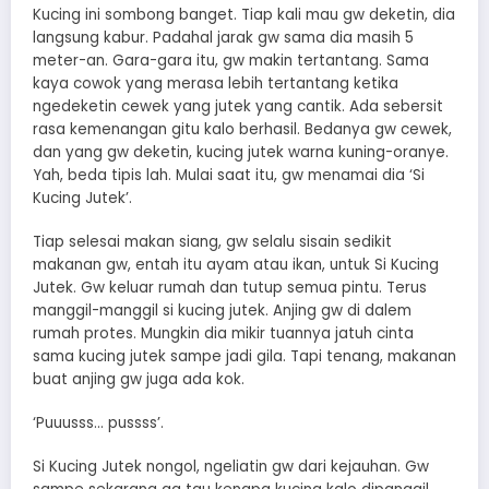
Kucing ini sombong banget. Tiap kali mau gw deketin, dia
langsung kabur. Padahal jarak gw sama dia masih 5
meter-an. Gara-gara itu, gw makin tertantang. Sama
kaya cowok yang merasa lebih tertantang ketika
ngedeketin cewek yang jutek yang cantik. Ada sebersit
rasa kemenangan gitu kalo berhasil. Bedanya gw cewek,
dan yang gw deketin, kucing jutek warna kuning-oranye.
Yah, beda tipis lah. Mulai saat itu, gw menamai dia ‘Si
Kucing Jutek’.
Tiap selesai makan siang, gw selalu sisain sedikit
makanan gw, entah itu ayam atau ikan, untuk Si Kucing
Jutek. Gw keluar rumah dan tutup semua pintu. Terus
manggil-manggil si kucing jutek. Anjing gw di dalem
rumah protes. Mungkin dia mikir tuannya jatuh cinta
sama kucing jutek sampe jadi gila. Tapi tenang, makanan
buat anjing gw juga ada kok.
‘Puuusss… pussss’.
Si Kucing Jutek nongol, ngeliatin gw dari kejauhan. Gw