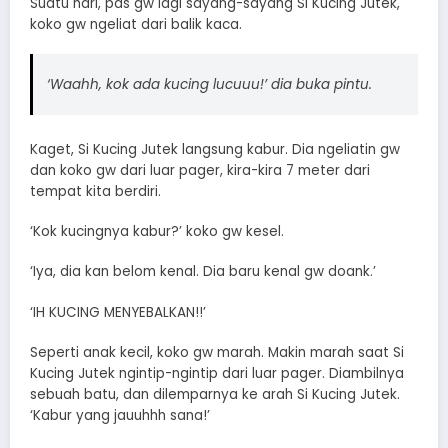
Suatu hari, pas gw lagi sayang-sayang Si Kucing Jutek,
koko gw ngeliat dari balik kaca.
‘Waahh, kok ada kucing lucuuu!’ dia buka pintu.
Kaget, Si Kucing Jutek langsung kabur. Dia ngeliatin gw
dan koko gw dari luar pager, kira-kira 7 meter dari
tempat kita berdiri.
‘Kok kucingnya kabur?’ koko gw kesel.
‘Iya, dia kan belom kenal. Dia baru kenal gw doank.’
‘IH KUCING MENYEBALKAN!!’
Seperti anak kecil, koko gw marah. Makin marah saat Si
Kucing Jutek ngintip-ngintip dari luar pager. Diambilnya
sebuah batu, dan dilemparnya ke arah Si Kucing Jutek.
‘Kabur yang jauuhhh sana!’