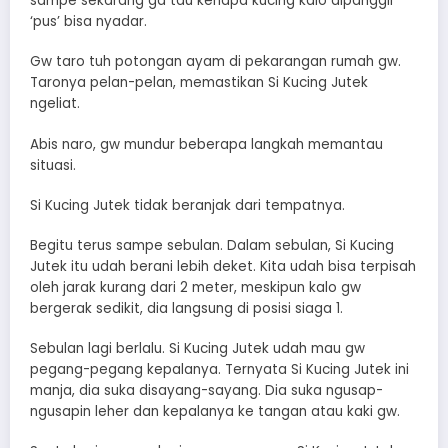
sampe sekarang ga tau kenapa kucing kalo dipanggil
‘pus’ bisa nyadar.
Gw taro tuh potongan ayam di pekarangan rumah gw.
Taronya pelan-pelan, memastikan Si Kucing Jutek
ngeliat.
Abis naro, gw mundur beberapa langkah memantau
situasi.
Si Kucing Jutek tidak beranjak dari tempatnya.
Begitu terus sampe sebulan. Dalam sebulan, Si Kucing
Jutek itu udah berani lebih deket. Kita udah bisa terpisah
oleh jarak kurang dari 2 meter, meskipun kalo gw
bergerak sedikit, dia langsung di posisi siaga 1.
Sebulan lagi berlalu. Si Kucing Jutek udah mau gw
pegang-pegang kepalanya. Ternyata Si Kucing Jutek ini
manja, dia suka disayang-sayang. Dia suka ngusap-
ngusapin leher dan kepalanya ke tangan atau kaki gw.