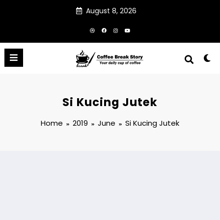
Skip
August 8, 2026
to
content
Si Kucing Jutek
Home
2019
June
Si Kucing Jutek