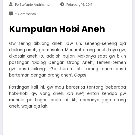
Po Stefanie Andrianta
February 14, 2017
2 Comments
Kumpulan Hobi Aneh
Gw sering dibilang aneh. Gw sih, seneng-seneng aja
dibilang aneh, ga masalah. Menurut orang aneh kaya gw,
dikatain aneh itu adalah pujian. Makanya saat gw bikin
postingan ‘Dialog Dengan Orang Aneh’, temen-temen
gw pasti bilang: ‘Ga heran lah, orang aneh pasti
berteman dengan orang aneh’.
Oops!
Postingan kali ini, gw mau bercerita tentang beberapa
hobi-hobi gw yang aneh.
Oh well
, entah kenapa gw
menulis postingan aneh ini. Ah, namanya juga orang
aneh, wajar aja lah.