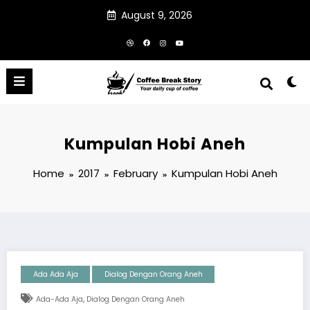
Skip
August 9, 2026
to
content
Kumpulan Hobi Aneh
Home
2017
February
Kumpulan Hobi Aneh
Ada Ada Aja
Dialog Dengan Orang Aneh
,
Ada-Ada Aja
Dialog Dengan Orang Aneh