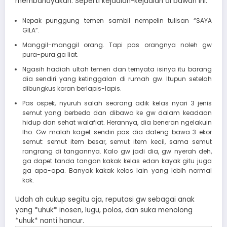
membahayakan. Seperti kejadian-kejadian di bawah ini:
Nepak punggung temen sambil nempelin tulisan “SAYA
GILA”.
Manggil-manggil orang. Tapi pas orangnya noleh gw
pura-pura ga liat.
Ngasih hadiah ultah temen dan ternyata isinya itu barang
dia sendiri yang ketinggalan di rumah gw. Itupun setelah
dibungkus koran berlapis-lapis.
Pas ospek, nyuruh salah seorang adik kelas nyari 3 jenis
semut yang berbeda dan dibawa ke gw dalam keadaan
hidup dan sehat walafiat. Herannya, dia beneran ngelakuin
lho. Gw malah kaget sendiri pas dia dateng bawa 3 ekor
semut: semut item besar, semut item kecil, sama semut
rangrang di tangannya. Kalo gw jadi dia, gw nyerah deh,
ga dapet tanda tangan kakak kelas edan kayak gitu juga
ga apa-apa. Banyak kakak kelas lain yang lebih normal
kok.
Udah ah cukup segitu aja, reputasi gw sebagai anak
yang *uhuk* inosen, lugu, polos, dan suka menolong
*uhuk* nanti hancur.