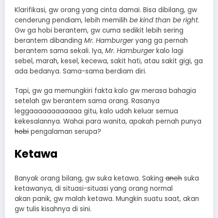
Klarifikasi, gw orang yang cinta damai. Bisa dibilang, gw
cenderung pendiam, lebih memilih
be kind than be right
.
Gw ga hobi berantem, gw cuma sedikit lebih sering
berantem dibanding
Mr. Hamburger
yang ga pernah
berantem sama sekali. Iya,
Mr. Hamburger
kalo lagi
sebel, marah, kesel, kecewa, sakit hati, atau sakit gigi, ga
ada bedanya. Sama-sama berdiam diri.
Tapi, gw ga memungkiri fakta kalo gw merasa bahagia
setelah gw berantem sama orang. Rasanya
leggaaaaaaaaaaaa gitu, kalo udah keluar semua
kekesalannya. Wahai para wanita, apakah pernah punya
hobi
pengalaman serupa?
Ketawa
Banyak orang bilang, gw suka ketawa. Saking
aneh
suka
ketawanya, di situasi-situasi yang orang normal
akan panik, gw malah ketawa. Mungkin suatu saat, akan
gw tulis kisahnya di sini.