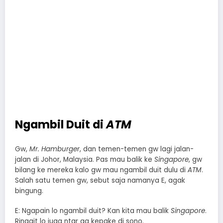
Ngambil Duit di
ATM
Gw,
Mr. Hamburger
, dan temen-temen gw lagi jalan-
jalan di Johor, Malaysia. Pas mau balik ke
Singapore
, gw
bilang ke mereka kalo gw mau ngambil duit dulu di
ATM
.
Salah satu temen gw, sebut saja namanya E, agak
bingung.
E: Ngapain lo ngambil duit? Kan kita mau balik
Singapore
.
Ringgit lo juga ntar ga kepake di sono.