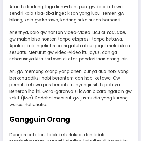
Atau terkadang, lagi diem-diem pun, gw bisa ketawa
sendiri kalo tiba-tiba inget kisah yang lucu. Temen gw
bilang, kalo gw ketawa, kadang suka susah berhenti.
Anehnya, kalo gw nonton video-video lucu di
YouTube
,
gw malah bisa nonton tanpa ekspresi, tanpa ketawa.
Apalagi kalo ngeliatin orang jatuh atau gagal melakukan
sesuatu. Menurut gw video-video itu jayus, dan ga
seharusnya kita tertawa di atas penderitaan orang lain.
Ah, gw memang orang yang aneh, punya dua hobi yang
berkontradiksi, hobi berantem dan hobi ketawa. Gw
pernah ketawa pas berantem, nyengir sih tepatnya.
Beneran lho ini. Gara-garanya si lawan bicara ngatain gw
sakit (jiwa). Padahal menurut gw justru dia yang kurang
waras. Hahahaha.
Gangguin Orang
Dengan catatan, tidak keterlaluan dan tidak