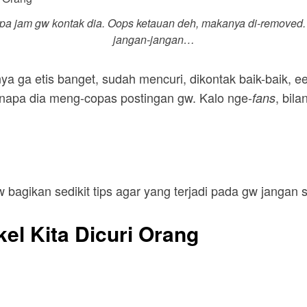
pa jam gw kontak dia.
Oops
ketauan deh, makanya di-
removed
jangan-jangan…
a ga etis banget, sudah mencuri, dikontak baik-baik, e
enapa dia meng-copas postingan gw. Kalo nge-
, bil
fans
w bagikan sedikit tips agar yang terjadi pada gw jangan s
el Kita Dicuri Orang