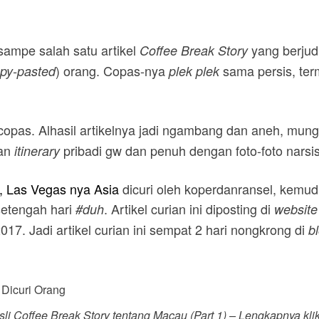
sampe salah satu artikel
yang berjud
Coffee Break Story
) orang. Copas-nya
sama persis, ter
py-pasted
plek plek
opas. Alhasil artikelnya jadi ngambang dan aneh, mungk
kan
pribadi gw dan penuh dengan foto-foto na
itinerary
, Las Vegas nya Asia
dicuri oleh koperdanransel, kemudi
setengah hari
. Artikel curian ini diposting di
#duh
website
17. Jadi artikel curian ini sempat 2 hari nongkrong di
b
sli
Coffee Break Story
tentang Macau (
Part
1) – Lengkapnya kli