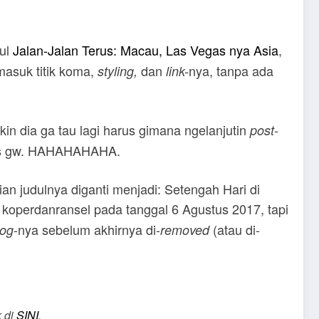
ul
Jalan-Jalan Terus: Macau, Las Vegas nya Asia
,
masuk titik koma,
dan
nya, tanpa ada
styling,
link-
in dia ga tau lagi harus gimana ngelanjutin
-
post
rsis gw. HAHAHAHAHA.
an judulnya diganti menjadi: Setengah Hari di
koperdanransel pada tanggal 6 Agustus 2017, tapi
-nya sebelum akhirnya di-
(atau di-
log
removed
k di
SINI
.