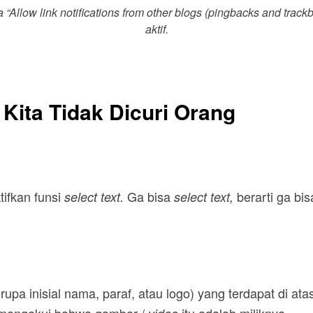
 “
Allow link notifications from other blogs (pingbacks and track
aktif.
Kita Tidak Dicuri Orang
ifkan funsi
Ga bisa
berarti ga bis
select text.
select text,
erupa inisial nama, paraf, atau logo) yang terdapat di ata
mengakui bahwa gambar /
itu adalah miliknya.