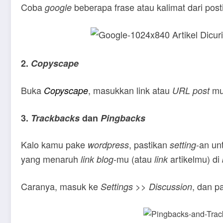
Coba
beberapa frase atau kalimat dari po
google
2.
Copyscape
Buka
, masukkan link atau
mu 
Copyscape
URL
post
3.
Trackbacks
dan
Pingbacks
Kalo kamu pake
, pastikan
-an un
wordpress
setting
yang menaruh
-mu (atau
artikelmu) di
link
blog
link
Caranya, masuk ke
>>
, dan pa
Settings
Discussion