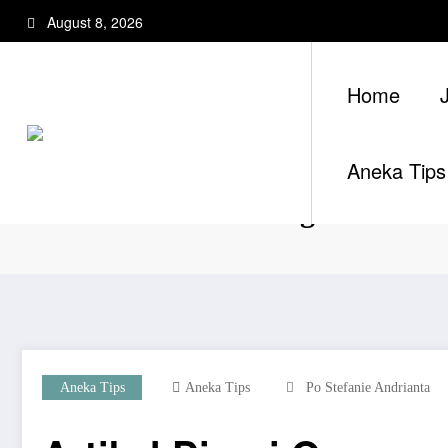
Skip
August 8, 2026
to
content
Home
Aneka Tips
Artikel Dicuri Orang
Aneka Tips
Aneka Tips
Po Stefanie Andrianta