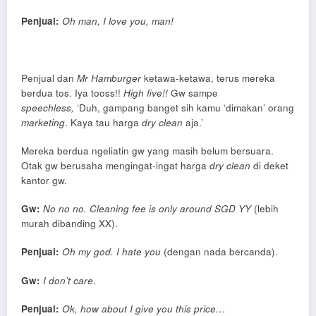
Penjual:
Oh man, I love you, man!
Penjual dan
Mr Hamburger
ketawa-ketawa, terus mereka
berdua tos. Iya tooss!!
High five!!
Gw sampe
speechless,
‘Duh, gampang banget sih kamu ‘dimakan’ orang
marketing
. Kaya tau harga
dry clean
aja.’
Mereka berdua ngeliatin gw yang masih belum bersuara.
Otak gw berusaha mengingat-ingat harga
dry clean
di deket
kantor gw.
Gw:
No no no. Cleaning fee is only around SGD YY
(lebih
murah dibanding XX).
Penjual:
Oh my god. I hate you
(dengan nada bercanda).
Gw:
I don’t care
.
Penjual:
Ok, how about I give you this price…