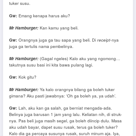
tuker susu.
Gw:
Emang kenapa harus aku?
Mr Hamburger:
Kan kamu yang beli.
Gw:
Orangnya juga ga tau sapa yang beli. Di
receipt
-nya
juga ga tertulis nama pembelinya.
Mr Hamburger:
(Gagal ngeles) Kalo aku yang ngomong…
takutnya susu basi ini kita bawa pulang lagi.
Gw:
Kok gitu?
Mr Hamburger:
Ya kalo orangnya bilang ga boleh tuker
gimana? Aku pasti jawabnya: ‘Oh ga boleh ya, ya udah’.
Gw:
Lah, aku kan ga salah, ga berniat mengada-ada.
Belinya juga barusan 1 jam yang lalu. Keliatan nih, di struk-
nya. Pas beli juga masih segel, ga boleh diincip dulu. Masa
aku udah bayar, dapet susu rusak, terus ga boleh tuker?
Kalo dia ga percaya susunya rusak, suruh minum aja. Iya,