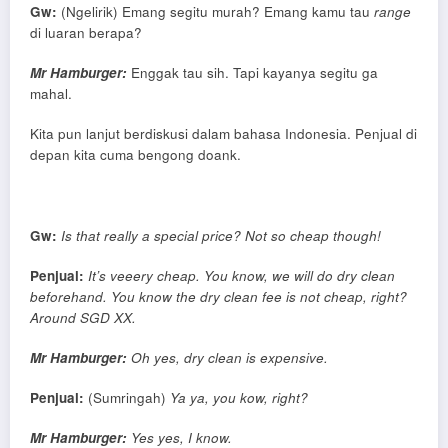
Gw:
(Ngelirik) Emang segitu murah? Emang kamu tau
range
di luaran berapa?
Mr Hamburger:
Enggak tau sih. Tapi kayanya segitu ga
mahal.
Kita pun lanjut berdiskusi dalam bahasa Indonesia. Penjual di
depan kita cuma bengong doank.
Gw:
Is that really a special price? Not so cheap though!
Penjual:
It’s veeery cheap. You know, we will do dry clean
beforehand. You know the dry clean fee is not cheap, right?
Around SGD XX.
Mr Hamburger:
Oh yes, dry clean is expensive.
Penjual:
(Sumringah)
Ya ya, you kow, right?
Mr Hamburger:
Yes yes, I know.