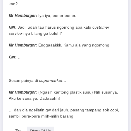
kan?
Mr Hamburger:
Iya iya, bener bener.
Gw:
Jadi, udah tau harus ngomong apa kalo
customer
service
-nya bilang ga boleh?
Mr Hamburger:
Enggaaakkk. Kamu aja yang ngomong.
Gw:
…
Sesampainya di
supermarket
…
Mr Hamburger:
(Ngasih kantong plastik susu) Nih susunya.
Aku ke sana ya. Dadaaahh!
… dan dia ngeliatin gw dari jauh, pasang tampang sok
cool
,
sambil pura-pura milih-milih barang.
Tag
Diary Of Us