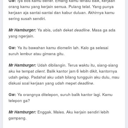
Gw:
Iya bos kamu bener. Emang kamu terlalu baik, kerjaan
orang kamu yang kerjain semua. Pulang telat. Yang punya
kerjaan aja santai-santai dan kabur duluan. Akhirnya kamu
sering susah sendiri.
Mr Hamburger:
Ya abis, udah deket
deadline
. Masa ga ada
yang ngerjain.
Gw:
Ya itu bawahan kamu diomelin lah. Kalo ga selesai
suruh lembur atau gimana gitu.
Mr Hamburger:
Udah dibilangin. Terus waktu itu, siang-siang
aku ke tempat
client
. Balik kantor jam 6 lebih dikit, kantornya
udah gelap. Padahal aku udah bilang tungguin aku dulu, mau
diskusi soal kerjaan yang udah mepet
deadline
.
Gw:
Ya orangnya ditelepon, suruh balik kantor lagi. Kamu
telepon ga?
Mr Hamburger:
Enggak. Males. Aku kerjain sendiri lebih
gampang.