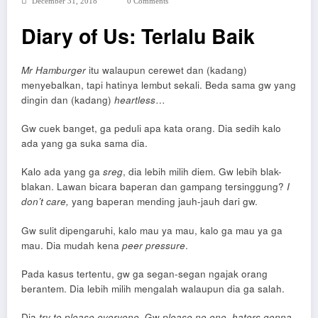
December 31, 2018
0 Comments
Diary of Us: Terlalu Baik
Mr Hamburger
itu walaupun cerewet dan (kadang)
menyebalkan, tapi hatinya lembut sekali. Beda sama gw yang
dingin dan (kadang)
heartless
…
Gw cuek banget, ga peduli apa kata orang. Dia sedih kalo
ada yang ga suka sama dia.
Kalo ada yang ga
sreg
, dia lebih milih diem. Gw lebih blak-
blakan. Lawan bicara baperan dan gampang tersinggung?
I
don’t care,
yang baperan mending jauh-jauh dari gw.
Gw sulit dipengaruhi, kalo mau ya mau, kalo ga mau ya ga
mau. Dia mudah kena
peer pressure
.
Pada kasus tertentu, gw ga segan-segan ngajak orang
berantem. Dia lebih milih mengalah walaupun dia ga salah.
Dia
try to please everyone
. Gw
please
no one
,
haters gonna