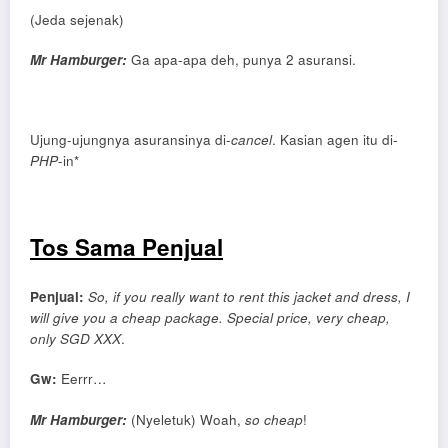
(Jeda sejenak)
Mr Hamburger:
Ga apa-apa deh, punya 2 asuransi.
Ujung-ujungnya asuransinya di-
cancel
. Kasian agen itu di-
PHP
-in*
Tos Sama Penjual
Penjual:
So, if you really want to rent this jacket and dress, I
will give you a cheap package. Special price, very cheap,
only SGD XXX
.
Gw:
Eerrr…
Mr Hamburger:
(Nyeletuk) Woah,
so cheap
!