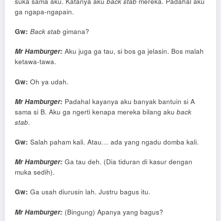
suka sama aku. Katanya aku
back stab
mereka. Padahal aku
ga ngapa-ngapain.
Gw:
Back stab
gimana?
Mr Hamburger:
Aku juga ga tau, si bos ga jelasin. Bos malah
ketawa-tawa.
Gw:
Oh ya udah.
Mr Hamburger:
Padahal kayanya aku banyak bantuin si A
sama si B. Aku ga ngerti kenapa mereka bilang aku
back
stab
.
Gw:
Salah paham kali. Atau… ada yang ngadu domba kali.
Mr Hamburger:
Ga tau deh. (Dia tiduran di kasur dengan
muka sedih).
Gw:
Ga usah diurusin lah. Justru bagus itu.
Mr Hamburger:
(Bingung) Apanya yang bagus?